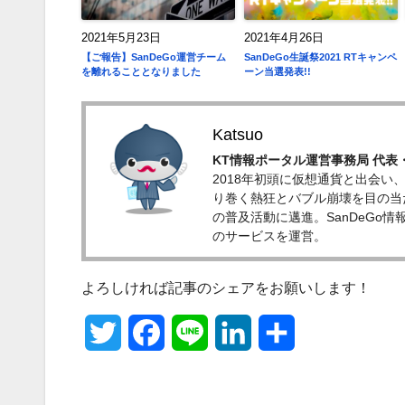
2021年5月23日
2021年4月26日
【ご報告】SanDeGo運営チーム
SanDeGo生誕祭2021 RTキャンペ
を離れることとなりました
ーン当選発表!!
Katsuo
KT情報ポータル運営事務局 代
2018年初頭に仮想通貨と出会い
り巻く熱狂とバブル崩壊を目の当
の普及活動に邁進。SanDeGo情報ポ
のサービスを運営。
よろしければ記事のシェアをお願いします！
T
F
L
L
共
w
a
i
i
有
i
c
n
n