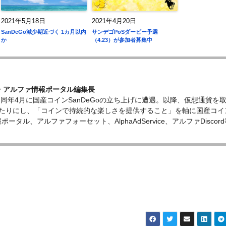
2021年5月18日
2021年4月20日
SanDeGo減少期近づく 1カ月以内
サンデゴPoSダービー予選
か
（4.23）が参加者募集中
表・アルファ情報ポータル編集長
、同年4月に国産コインSanDeGoの立ち上げに遭遇。以降、仮想通貨を
たりにし、「コインで持続的な楽しさを提供すること」を軸に国産コイ
ータル、アルファフォーセット、AlphaAdService、アルファDiscord