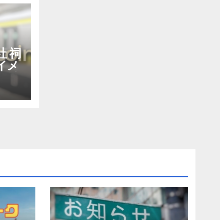
 祠
イメ
も決