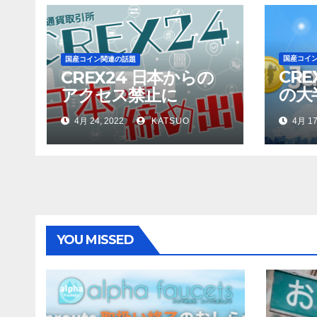
国産コイ
国産コイン関連の話題
CRE
CREX24 日本からの
の大
アクセス禁止に
して
4月 24, 2022
KATSUO
4月 17
YOU MISSED