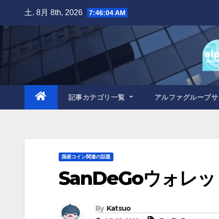
Skip
土. 8月 8th, 2026
7:46:06 AM
to
content
記事カテゴリ一覧
アルファグループ
国産コイン関連の話題
SanDeGoウォレッ
By
Katsuo