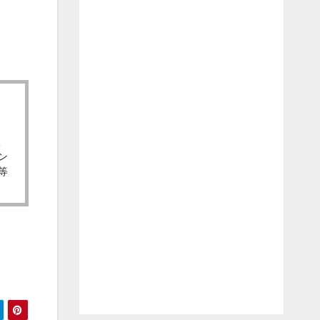
取
ン
等