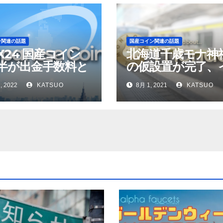
ン関連の話題
国産コイン関連の話題
X24 国産コイン
北海道千歳モナ神社
半が出金手数料と
の仮設置が完了、
の使用が不可に
ージキャラクター
, 2022
KATSUO
8月 1, 2021
KATSUO
定