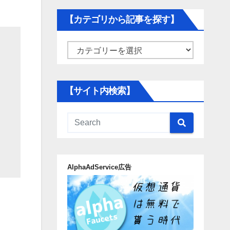
【カテゴリから記事を探す】
【カ
テ
ゴ
【サイト内検索】
リ
か
ら
記
事
AlphaAdService広告
を
探
す】