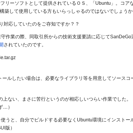
でフリーソフトとして提供されているＯＳ、「Ubuntu」。コアな
環境を構築して使用している方もいらっしゃるのではないでしょう
こっそり対応していたのをご存知ですか？？
保守作業の際、同取引所からの技術支援要請に応じてSanDeGo
公開
されていたのです。
e.tar.gz
インストールしたい場合は、必要なライブラリ等を用意してソースコ
の上ない、まさに苦行というのが相応しいつらい作業でした。
ず…）
使うと、自分でビルドする必要なくUbuntu環境にインストー
UI版）