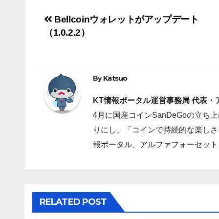
投
Bellcoinウォレットがアップデート
t
e
e
k
（1.0.2.2）
稿
t
b
e
ナ
e
o
d
ビ
r
o
By
Katsuo
I
ゲ
k
n
KT情報ポータル運営事務局 代表
4月に国産コインSanDeGoの立
ー
りにし、「コインで持続的な楽しさを
シ
報ポータル、アルファフォーセット、Alp
ョ
ン
RELATED POST