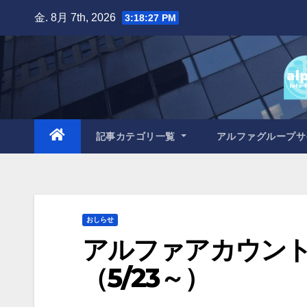
Skip
金. 8月 7th, 2026
3:18:28 PM
to
content
記事カテゴリ一覧
アルファグループ
おしらせ
アルファアカウン
（5/23～）