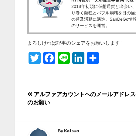
KT情報ポータル運営事務局 代
2018年初頭に仮想通貨と出会い
り巻く熱狂とバブル崩壊を目の当
の普及活動に邁進。SanDeGo情報ポ
のサービスを運営。
よろしければ記事のシェアをお願いします！
T
F
L
L
共
w
a
i
i
有
i
c
n
n
投
アルファアカウントへのメールアドレス
t
e
e
k
のお願い
稿
t
b
e
ナ
e
o
d
ビ
r
o
By
Katsuo
I