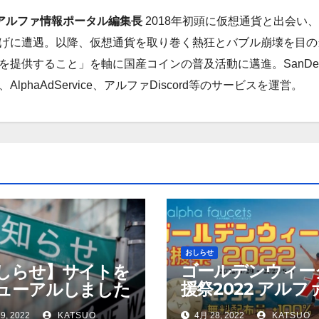
・アルファ情報ポータル編集長
2018年初頭に仮想通貨と出会い
ち上げに遭遇。以降、仮想通貨を取り巻く熱狂とバブル崩壊を目の
提供すること」を軸に国産コインの普及活動に邁進。SanDe
haAdService、アルファDiscord等のサービスを運営。
おしらせ
ゴールデンウィー
しらせ】サイトを
援祭2022 アルフ
ューアルしました
ォーセットでモナ
9, 2022
KATSUO
4月 28, 2022
KATSUO