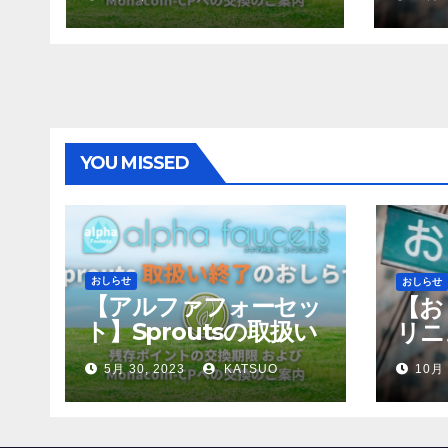
YOU MISSED
おしらせ
おしらせ
【アルファフォーセッ
【お
ト】Sproutsの取扱い
リニ
終了について
5月 30, 2023
KATSUO
10月 