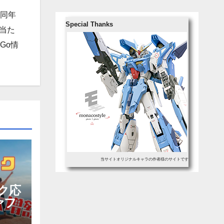
、同年
Special Thanks
当た
Go情
当サイトオリジナルキャラの作者様のサイトです
ク応
ァフ
コイ