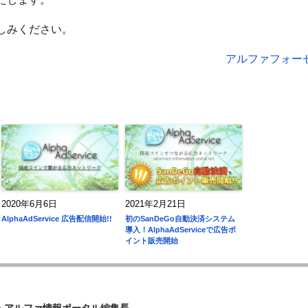
しみください。
アルファフォー
2020年6月6日
2021年2月21日
AlphaAdService 広告配信開始!!
初のSanDeGo自動決済システム
導入！AlphaAdServiceで広告ポ
イント販売開始