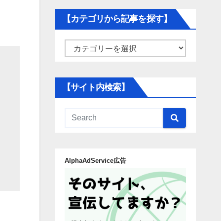
【カテゴリから記事を探す】
【カ
テ
ゴ
【サイト内検索】
リ
か
ら
記
事
AlphaAdService広告
を
探
す】