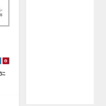
取
ン
等
定に