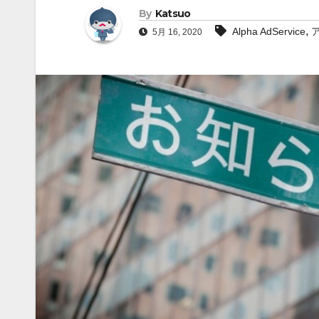
By
Katsuo
,
Alpha AdService
5月 16, 2020