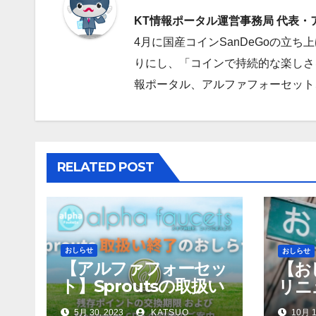
ゲ
k
n
KT情報ポータル運営事務局 代表
4月に国産コインSanDeGoの立
ー
りにし、「コインで持続的な楽しさを
シ
報ポータル、アルファフォーセット、Alp
ョ
ン
RELATED POST
おしらせ
おしらせ
【アルファフォーセッ
【お
ト】Sproutsの取扱い
リニ
終了について
5月 30, 2023
KATSUO
10月 1