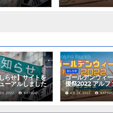
ン配布量+100%！
おしらせ
ゴールデンウィー
しらせ】サイトを
援祭2022 アルフ
ューアルしました
ォーセットでモ
19, 2022
KATSUO
4月 28, 2022
KATSU
ン配布量+100%！