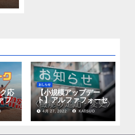
おしらせ
ク応
【小規模アップデー
ァフ
ト】アルファフォーセ
ナコイ
ット ポイント交換バ
O
4月 27, 2022
KATSUO
グ修正