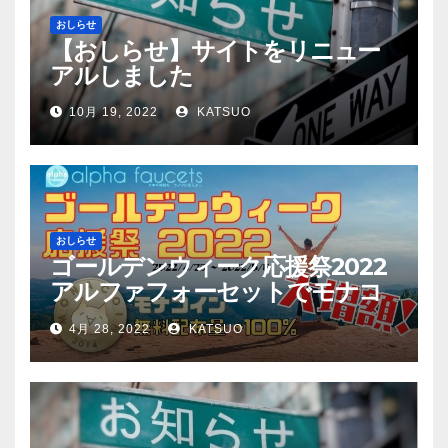
おしらせ
【おしらせ】サイトをリニュー
アルしました
10月 19, 2022
KATSUO
おしらせ
ゴールデンウィーク応援祭2022
アルファフォーセットでモナコ
イン配布量+100%！
4月 28, 2022
KATSUO