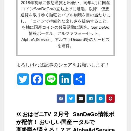
2018年初頭に仮想通貨と出会い、同年4月に国産
コインSanDeGoの立ち上げに遭遇。以降、仮想
通貨を取り巻く熱狂とバブル崩壊を目の当たりに
し、「コインで持続的な楽しさを提供すること」
を軸に国産コインの普及活動に邁進。SanDeGo
情報ポータル、アルファフォーセット、
AlphaAdService、アルファDiscord等のサービス
を運営。
よろしければ記事のシェアをお願いします！
T
F
L
L
共
w
a
i
i
有
i
c
n
n
投
おはゼニTV ２月号
SanDeGo情報ポ
t
e
e
k
が配信！ おいしい国産
ータルで
稿
t
b
e
高級梨が貰える！？ア
AlphaAdService