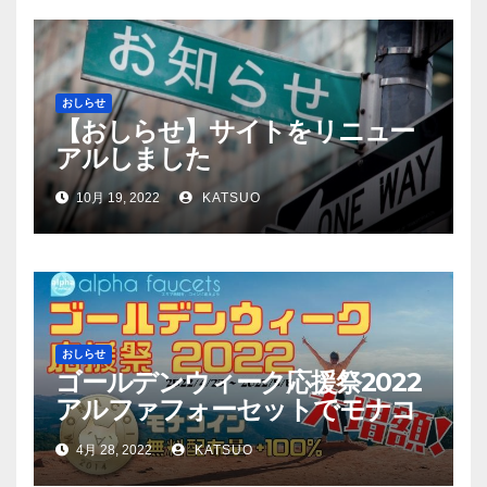
おしらせ
【おしらせ】サイトをリニュー
アルしました
10月 19, 2022
KATSUO
おしらせ
ゴールデンウィーク応援祭2022
アルファフォーセットでモナコ
イン配布量+100%！
4月 28, 2022
KATSUO