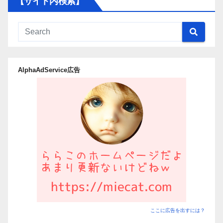
【サイト内検索】
リ
か
ら
記
事
AlphaAdService広告
を
探
す】
ここに広告を出すには？