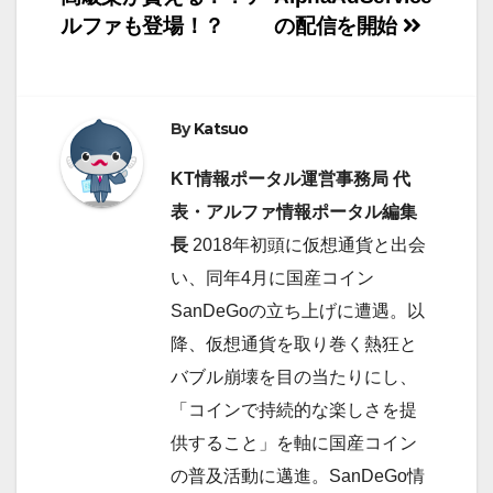
ナ
ルファも登場！？
の配信を開始
e
o
d
ビ
r
o
I
ゲ
k
n
By
Katsuo
ー
KT情報ポータル運営事務局 代
シ
表・アルファ情報ポータル編集
長
2018年初頭に仮想通貨と出会
ョ
い、同年4月に国産コイン
ン
SanDeGoの立ち上げに遭遇。以
降、仮想通貨を取り巻く熱狂と
バブル崩壊を目の当たりにし、
「コインで持続的な楽しさを提
供すること」を軸に国産コイン
の普及活動に邁進。SanDeGo情