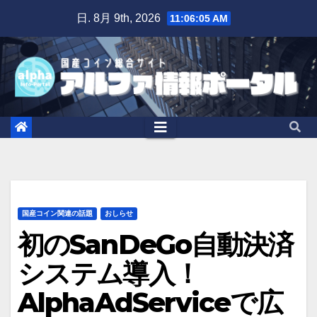
Skip
日. 8月 9th, 2026
11:06:06 AM
to
content
国産コイン関連の話題
おしらせ
初のSanDeGo自動決済
システム導入！
AlphaAdServiceで広