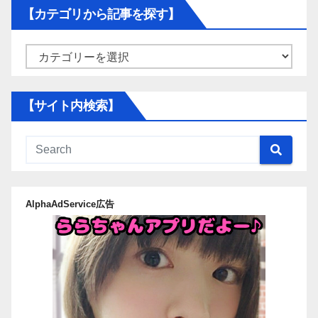
【カテゴリから記事を探す】
【カ
テ
ゴ
【サイト内検索】
リ
か
ら
記
事
AlphaAdService広告
を
探
す】