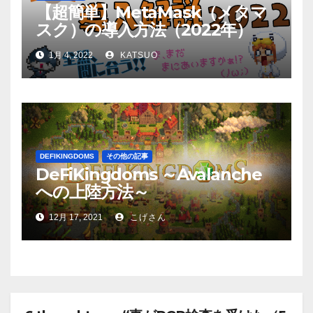
【超簡単】MetaMask（メタマ
スク）の導入方法（2022年）
1月 4, 2022
KATSUO
DEFIKINGDOMS
その他の記事
DeFiKingdoms ～Avalanche
への上陸方法～
12月 17, 2021
こげさん