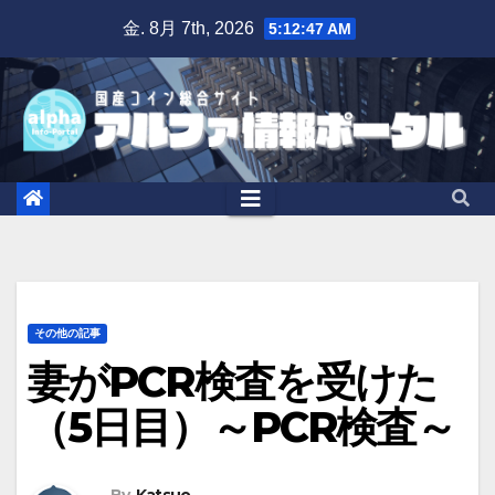
Skip
金. 8月 7th, 2026
5:12:48 AM
to
content
その他の記事
妻がPCR検査を受けた
（5日目）～PCR検査～