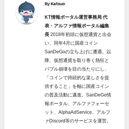
By
Katsuo
ゲ
k
n
KT情報ポータル運営事務局 代
ー
表・アルファ情報ポータル編集
シ
長
2018年初頭に仮想通貨と出会
ョ
い、同年4月に国産コイン
SanDeGoの立ち上げに遭遇。以
ン
降、仮想通貨を取り巻く熱狂と
バブル崩壊を目の当たりにし、
「コインで持続的な楽しさを提
供すること」を軸に国産コイン
の普及活動に邁進。SanDeGo情
報ポータル、アルファフォーセ
ット、AlphaAdService、アルフ
ァDiscord等のサービスを運営。