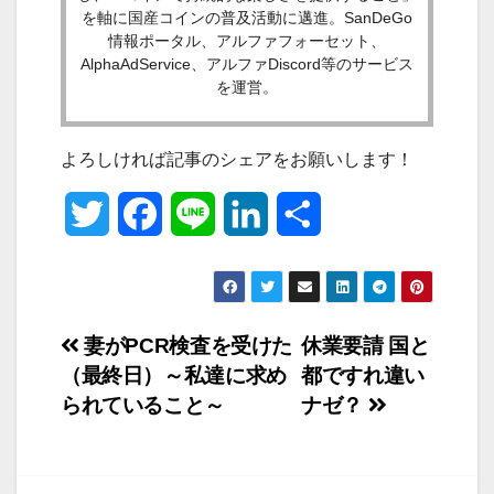
を軸に国産コインの普及活動に邁進。SanDeGo
情報ポータル、アルファフォーセット、
AlphaAdService、アルファDiscord等のサービス
を運営。
よろしければ記事のシェアをお願いします！
T
F
L
L
共
w
a
i
i
有
i
c
n
n
投
妻がPCR検査を受けた
休業要請 国と
t
e
e
k
（最終日）～私達に求め
都ですれ違い
稿
t
b
e
られていること～
ナゼ？
ナ
e
o
d
ビ
r
o
I