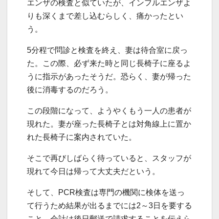
エンザの検査と似ていたが、インフルエンザよ
りも深くまで差し込むらしく、痛かったとい
う。
5分程で問診と検査を終え、妻は待合室に戻っ
た。この際、必ず来た時と同じ長椅子に座るよ
うに指示があったそうだ。恐らく、妻が帰った
後に消毒するのだろう。
この段階になって、ようやくもう一人の患者が
現れた。妻が座った長椅子とは対角線上に置か
れた長椅子に案内されていた。
そこで再びしばらく待っていると、スタッフが
現れて今日は帰って大丈夫だという。
そして、PCR検査は専門の機関に検体を送っ
て行うため結果が出るまでには2～3日を要する
こと、会計は後日郵送で請求することを伝えら