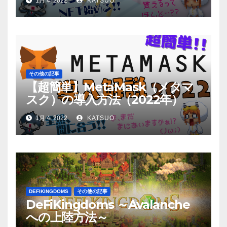
1月 4, 2022
KATSUO
その他の記事
【超簡単】MetaMask（メタマ
スク）の導入方法（2022年）
1月 4, 2022
KATSUO
DEFIKINGDOMS
その他の記事
DeFiKingdoms ～Avalanche
への上陸方法～