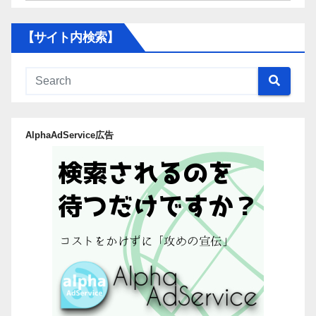
テ
ゴ
【サイト内検索】
リ
か
ら
記
事
AlphaAdService広告
を
探
す】