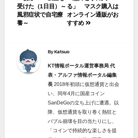
投
受けた（1日目）～
る」 マスク購入は
稿
t
b
e
風邪症状で自宅療
オンライン通販がお
ナ
養～
すすめ
e
o
d
ビ
r
o
I
ゲ
k
n
By
Katsuo
ー
KT情報ポータル運営事務局 代
シ
表・アルファ情報ポータル編集
長
2018年初頭に仮想通貨と出会
ョ
い、同年4月に国産コイン
ン
SanDeGoの立ち上げに遭遇。以
降、仮想通貨を取り巻く熱狂と
バブル崩壊を目の当たりにし、
「コインで持続的な楽しさを提