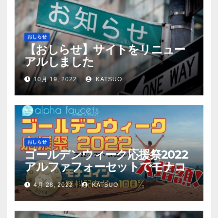
おしらせ
【おしらせ】サイトをリニュー
アルしました
10月 19, 2022
KATSUO
おしらせ
ゴールデンウィーク応援祭2022
アルファフォーセットでモナコ
イン配布量+100%！
4月 28, 2022
KATSUO