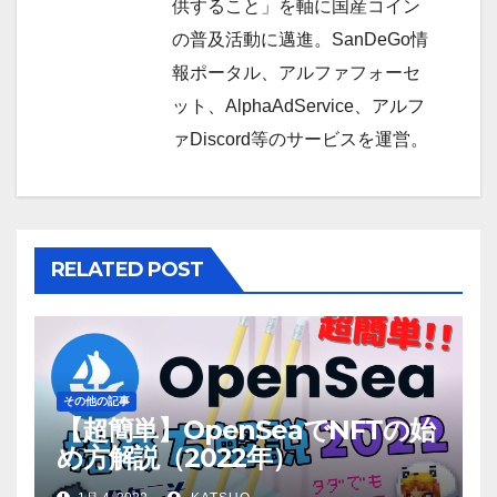
供すること」を軸に国産コイン
の普及活動に邁進。SanDeGo情
報ポータル、アルファフォーセ
ット、AlphaAdService、アルフ
ァDiscord等のサービスを運営。
RELATED POST
その他の記事
【超簡単】OpenSeaでNFTの始
め方解説（2022年）