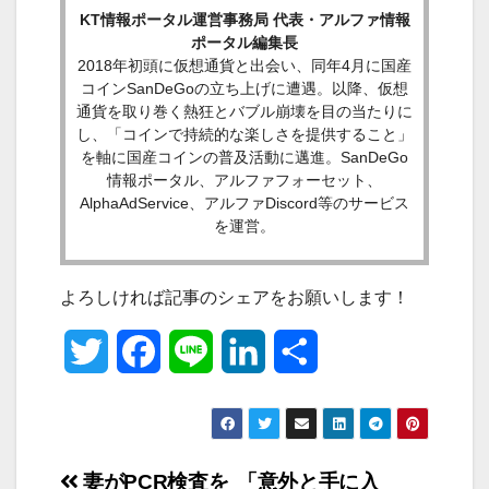
KT情報ポータル運営事務局 代表・アルファ情報
ポータル編集長
2018年初頭に仮想通貨と出会い、同年4月に国産
コインSanDeGoの立ち上げに遭遇。以降、仮想
通貨を取り巻く熱狂とバブル崩壊を目の当たりに
し、「コインで持続的な楽しさを提供すること」
を軸に国産コインの普及活動に邁進。SanDeGo
情報ポータル、アルファフォーセット、
AlphaAdService、アルファDiscord等のサービス
を運営。
よろしければ記事のシェアをお願いします！
T
F
L
L
共
w
a
i
i
有
i
c
n
n
妻がPCR検査を
「意外と手に入
t
e
e
k