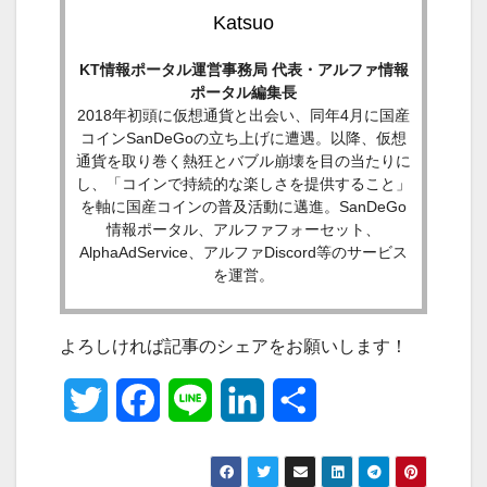
Katsuo
KT情報ポータル運営事務局 代表・アルファ情報
ポータル編集長
2018年初頭に仮想通貨と出会い、同年4月に国産
コインSanDeGoの立ち上げに遭遇。以降、仮想
通貨を取り巻く熱狂とバブル崩壊を目の当たりに
し、「コインで持続的な楽しさを提供すること」
を軸に国産コインの普及活動に邁進。SanDeGo
情報ポータル、アルファフォーセット、
AlphaAdService、アルファDiscord等のサービス
を運営。
よろしければ記事のシェアをお願いします！
T
F
L
L
共
w
a
i
i
有
i
c
n
n