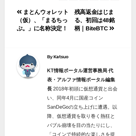
投
まとんウォレット
残高返金はじま
t
e
e
k
（仮）、「まるちっ
る、初回は48銘
稿
t
b
e
ぷ。」に名称決定！
柄｜BiteBTC
ナ
e
o
d
ビ
r
o
I
By
Katsuo
ゲ
k
n
KT情報ポータル運営事務局 代
ー
表・アルファ情報ポータル編集
シ
長
2018年初頭に仮想通貨と出会
ョ
い、同年4月に国産コイン
SanDeGoの立ち上げに遭遇。以
ン
降、仮想通貨を取り巻く熱狂と
バブル崩壊を目の当たりにし、
「コインで持続的な楽しさを提