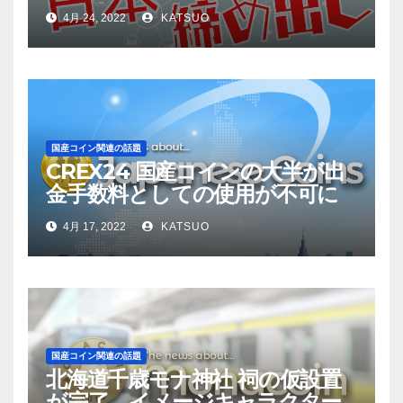
4月 24, 2022
KATSUO
国産コイン関連の話題
CREX24 国産コインの大半が出
金手数料としての使用が不可に
4月 17, 2022
KATSUO
国産コイン関連の話題
北海道千歳モナ神社 祠の仮設置
が完了、イメージキャラクター