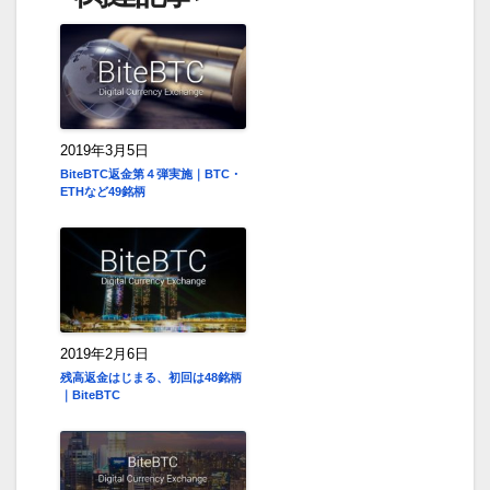
2019年3月5日
BiteBTC返金第４弾実施｜BTC・
ETHなど49銘柄
2019年2月6日
残高返金はじまる、初回は48銘柄
｜BiteBTC