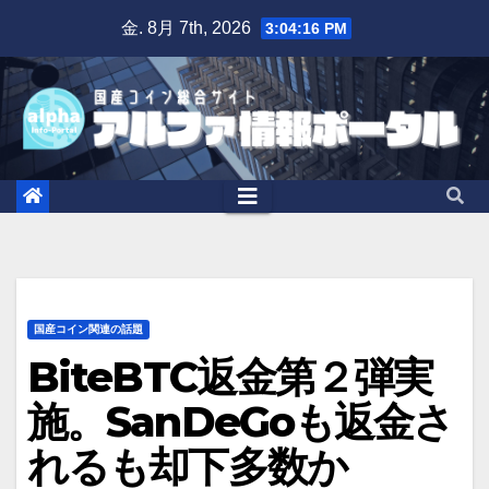
Skip
金. 8月 7th, 2026
3:04:17 PM
to
content
国産コイン関連の話題
BiteBTC返金第２弾実
施。SanDeGoも返金さ
れるも却下多数か