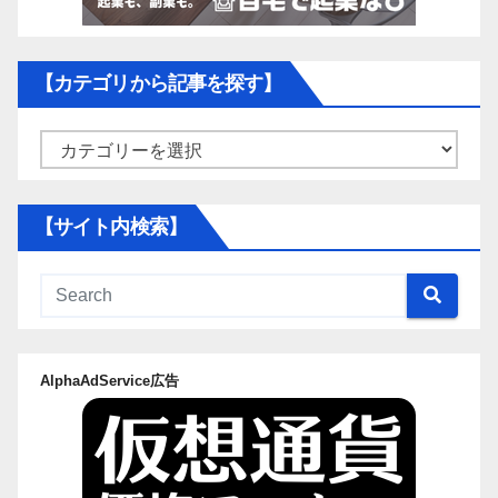
【カテゴリから記事を探す】
【カ
テ
ゴ
【サイト内検索】
リ
か
ら
記
事
AlphaAdService広告
を
探
す】