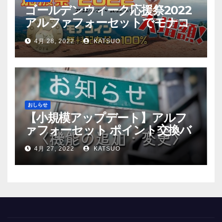
ゴールデンウィーク応援祭2022
アルファフォーセットでモナコ
イン配布量+100%！
4月 28, 2022
KATSUO
おしらせ
【小規模アップデート】アルフ
ァフォーセット ポイント交換バ
グ修正
4月 27, 2022
KATSUO