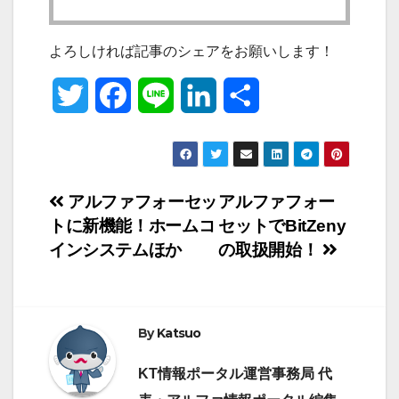
よろしければ記事のシェアをお願いします！
T
F
L
L
共
w
a
i
i
有
i
c
n
n
投
アルファフォーセッ
アルファフォー
t
e
e
k
トに新機能！ホームコ
セットでBitZeny
稿
t
b
e
インシステムほか
の取扱開始！
ナ
e
o
d
ビ
r
o
I
By
Katsuo
ゲ
k
n
KT情報ポータル運営事務局 代
ー