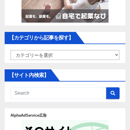
【カテゴリから記事を探す】
【カ
テ
ゴ
【サイト内検索】
リ
か
ら
記
事
AlphaAdService広告
を