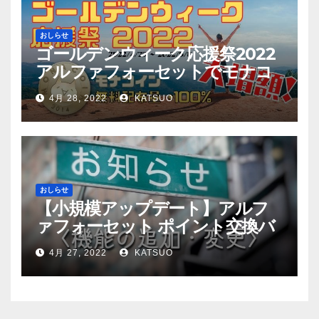
おしらせ
ゴールデンウィーク応援祭2022
アルファフォーセットでモナコ
イン配布量+100%！
4月 28, 2022
KATSUO
おしらせ
【小規模アップデート】アルフ
ァフォーセット ポイント交換バ
グ修正
4月 27, 2022
KATSUO