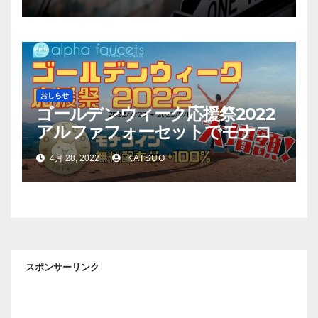
おしらせ
ゴールデンウィーク応援祭2022
アルファフォーセットでモナコ
イン配布量+100%！
4月 28, 2022
KATSUO
スポンサーリンク