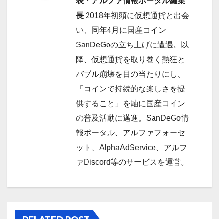
表・アルファ情報ポータル編集
シ
長
2018年初頭に仮想通貨と出会
ョ
い、同年4月に国産コイン
SanDeGoの立ち上げに遭遇。以
ン
降、仮想通貨を取り巻く熱狂と
バブル崩壊を目の当たりにし、
「コインで持続的な楽しさを提
供すること」を軸に国産コイン
の普及活動に邁進。SanDeGo情
報ポータル、アルファフォーセ
ット、AlphaAdService、アルフ
ァDiscord等のサービスを運営。