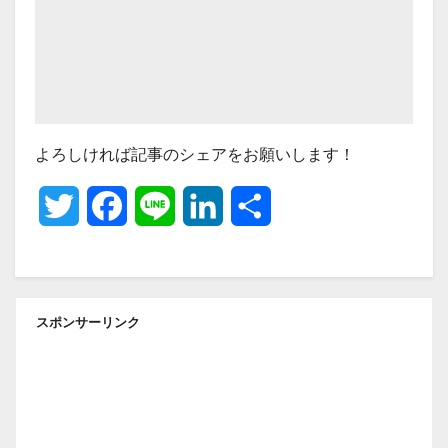
よろしければ記事のシェアをお願いします！
T
F
L
L
共
w
a
i
i
有
i
c
n
n
スポンサーリンク
t
e
e
k
t
b
e
e
o
d
r
o
I