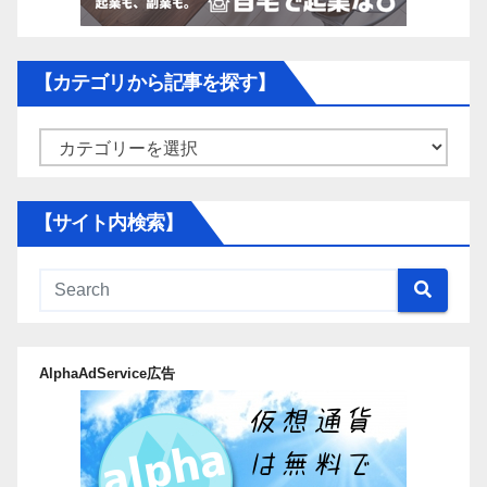
【カテゴリから記事を探す】
【カ
テ
ゴ
【サイト内検索】
リ
か
ら
記
事
AlphaAdService広告
を
探
す】