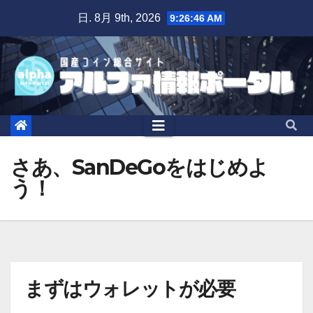
Skip
日. 8月 9th, 2026
9:26:47 AM
to
content
さあ、SanDeGoをはじめよ
う！
まずはウォレットが必要