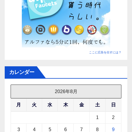
ここに広告を出すには？
カレンダー
2026年8月
月
火
水
木
金
土
日
1
2
3
4
5
6
7
8
9