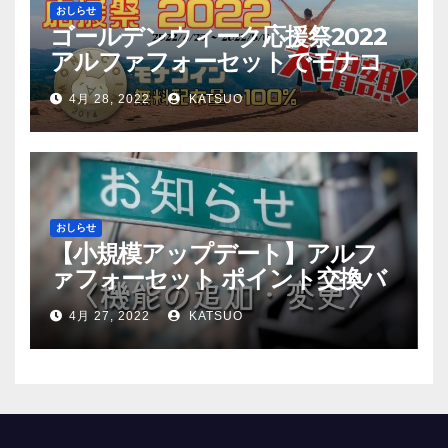
おしらせ
ゴールデンウィーク応援祭2022
アルファフォーセットでモナコ
イン配布量+100%！
4月 28, 2022
KATSUO
おしらせ
【小規模アップデート】アルフ
ァフォーセット ポイント交換バ
グ修正
4月 27, 2022
KATSUO