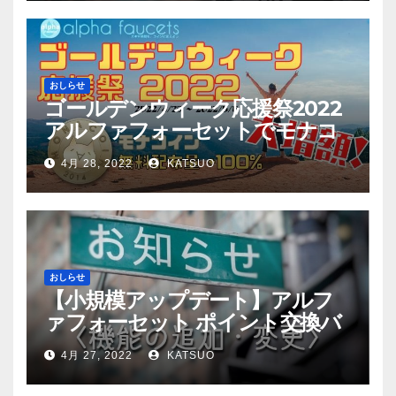
おしらせ
ゴールデンウィーク応援祭2022
アルファフォーセットでモナコ
イン配布量+100%！
4月 28, 2022
KATSUO
おしらせ
【小規模アップデート】アルフ
ァフォーセット ポイント交換バ
グ修正
4月 27, 2022
KATSUO