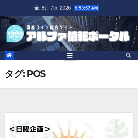
Skip
金. 8月 7th, 2026
9:53:57 AM
to
content
タグ: POS