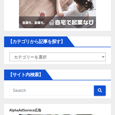
【カテゴリから記事を探す】
【カ
テ
ゴ
【サイト内検索】
リ
か
ら
記
事
AlphaAdService広告