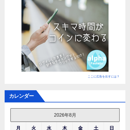
を
探
す】
ここに広告を出すには？
カレンダー
2026年8月
月
火
水
木
金
土
日