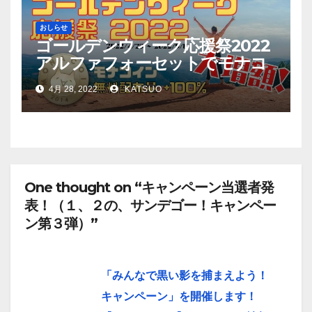
おしらせ
ゴールデンウィーク応援祭2022
アルファフォーセットでモナコ
イン配布量+100%！
4月 28, 2022
KATSUO
One thought on “キャンペーン当選者発
表！（１、２の、サンデゴー！キャンペー
ン第３弾）”
「みんなで黒い影を捕まえよう！
キャンペーン」を開催します！