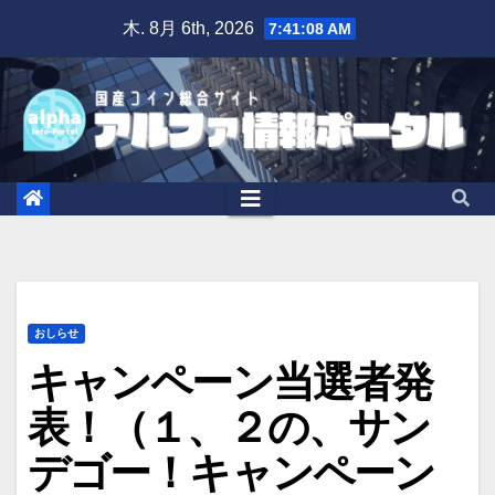
Skip
木. 8月 6th, 2026
7:41:09 AM
to
content
おしらせ
キャンペーン当選者発
表！（１、２の、サン
デゴー！キャンペーン