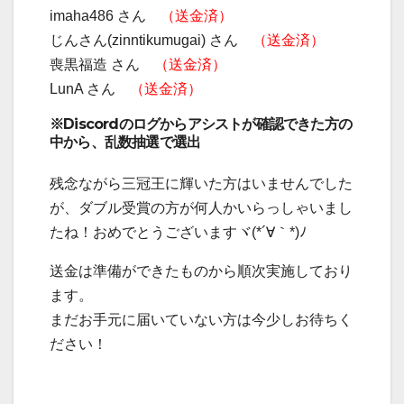
imaha486 さん
（送金済）
じんさん(zinntikumugai) さん
（送金済）
喪黒福造 さん
（送金済）
LunA さん
（送金済）
※Discordのログからアシストが確認できた方の
中から、乱数抽選で選出
残念ながら三冠王に輝いた方はいませんでした
が、ダブル受賞の方が何人かいらっしゃいまし
たね！おめでとうございますヾ(*´∀｀*)ﾉ
送金は準備ができたものから順次実施しており
ます。
まだお手元に届いていない方は今少しお待ちく
ださい！