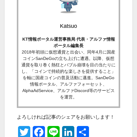
Katsuo
KT情報ポータル運営事務局 代表・アルファ情報
ポータル編集長
2018年初頭に仮想通貨と出会い、同年4月に国産
コインSanDeGoの立ち上げに遭遇。以降、仮想
通貨を取り巻く熱狂とバブル崩壊を目の当たりに
し、「コインで持続的な楽しさを提供すること」
を軸に国産コインの普及活動に邁進。SanDeGo
情報ポータル、アルファフォーセット、
AlphaAdService、アルファDiscord等のサービス
を運営。
よろしければ記事のシェアをお願いします！
T
F
L
L
共