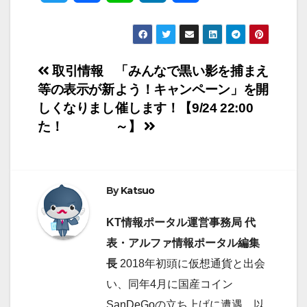
w
a
i
i
有
i
c
n
n
投
取引情報
「みんなで黒い影を捕まえ
t
e
e
k
等の表示が新
よう！キャンペーン」を開
稿
t
b
e
しくなりまし
催します！【9/24 22:00
ナ
た！
～】
e
o
d
ビ
r
o
I
ゲ
k
n
By
Katsuo
ー
KT情報ポータル運営事務局 代
シ
表・アルファ情報ポータル編集
長
2018年初頭に仮想通貨と出会
ョ
い、同年4月に国産コイン
ン
SanDeGoの立ち上げに遭遇。以