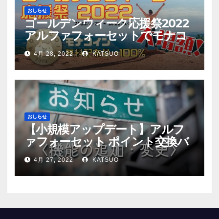
おしらせ
ゴールデンウィーク応援祭2022
アルファフォーセットでモナコ
イン配布量+100%！
4月 28, 2022
KATSUO
おしらせ
【小規模アップデート】アルフ
ァフォーセット ポイント交換バ
グ修正
4月 27, 2022
KATSUO