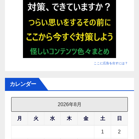
す】
ここに広告を出すには？
カレンダー
2026年8月
月
火
水
木
金
土
日
1
2