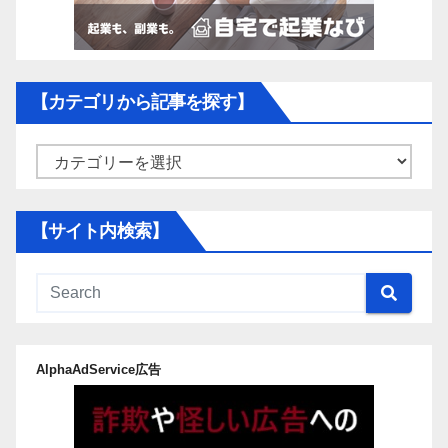
【カテゴリから記事を探す】
【カ
テ
ゴ
【サイト内検索】
リ
か
ら
記
事
AlphaAdService広告
を
探